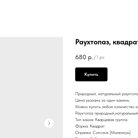
Раухтопаз, квадрат
680
р.
/
1 pc
Купить
Природный, натуральный раухтопаз
Цена указана за один камень.
Можно купить любое количество к
Раухтопаз природный,натуральный
Тип камня: Кварцевая группа.
Форма: Квадрат
Огранка: Concave (Милениум)