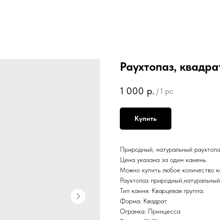
Раухтопаз, квадрат 
1 000
р.
/
1 pc
Купить
Природный, натуральный раухтопаз
Цена указана за один камень.
Можно купить любое количество к
Раухтопаз природный,натуральный
Тип камня: Кварцевая группа.
Форма: Квадрат
Огранка: Принцесса