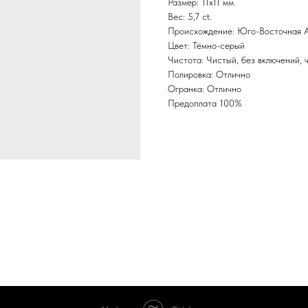
Размер: 11х11 мм.
Вес: 5,7 ct.
Происхождение: Юго-Восточная А
Цвет: Тёмно-серый
Чистота: Чистый, без включений, ч
Полировка: Отлично
Огранка: Отлично
Предоплата 100%