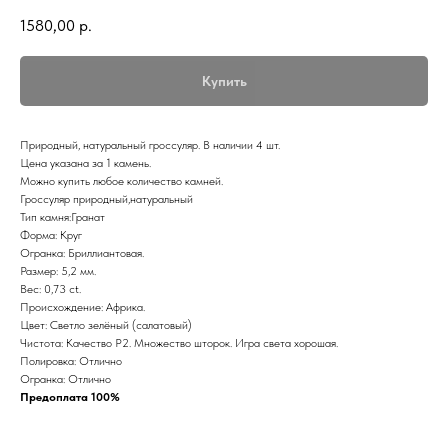
1580,00
р.
Купить
Природный, натуральный гроссуляр. В наличии 4 шт.
Цена указана за 1 камень.
Можно купить любое количество камней.
Гроссуляр природный,натуральный
Тип камня:Гранат
Форма: Круг
Огранка: Бриллиантовая.
Размер: 5,2 мм.
Вес: 0,73 ct.
Происхождение: Африка.
Цвет: Светло зелёный (салатовый)
Чистота: Качество Р2. Множество шторок. Игра света хорошая.
Полировка: Отлично
Огранка: Отлично
Предоплата 100%