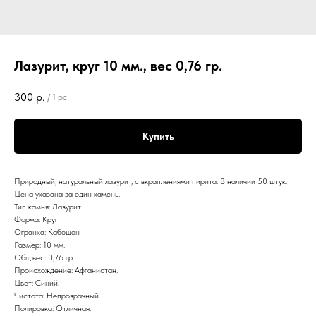
Лазурит, круг 10 мм., вес 0,76 гр.
300
р.
/
1 pc
Купить
Природный, натуральный лазурит, с вкраплениями пирита. В наличии 50 штук.
Цена указана за один камень.
Тип камня: Лазурит.
Форма: Круг
Огранка: Кабошон
Размер: 10 мм.
Общ.вес: 0,76 гр.
Происхождение: Афганистан.
Цвет: Синий.
Чистота: Непрозрачный.
Полировка: Отличная.