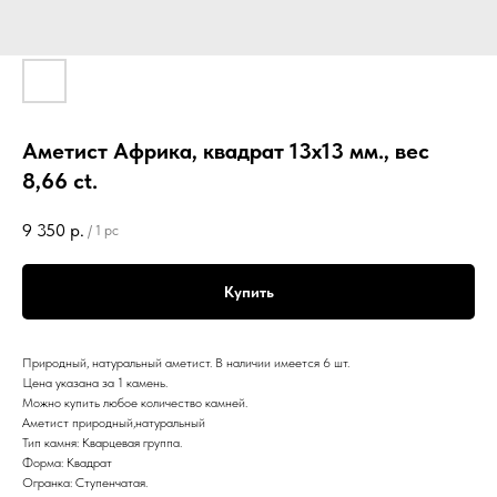
Аметист Африка, квадрат 13х13 мм., вес
8,66 ct.
9 350
р.
/
1 pc
Купить
Природный, натуральный аметист. В наличии имеется 6 шт.
Цена указана за 1 камень.
Можно купить любое количество камней.
Аметист природный,натуральный
Тип камня: Кварцевая группа.
Форма: Квадрат
Огранка: Ступенчатая.