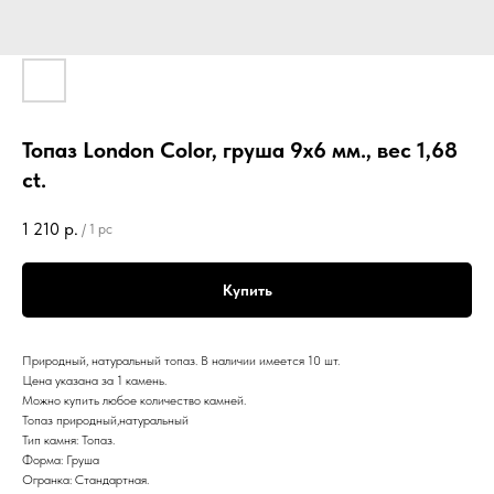
Топаз London Color, груша 9х6 мм., вес 1,68
ct.
1 210
р.
/
1 pc
Купить
Природный, натуральный топаз. В наличии имеется 10 шт.
Цена указана за 1 камень.
Можно купить любое количество камней.
Топаз природный,натуральный
Тип камня: Топаз.
Форма: Груша
Огранка: Стандартная.