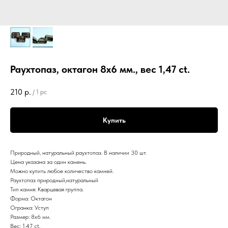
Раухтопаз, октагон 8х6 мм., вес 1,47 ct.
210
р.
/
1 pc
Купить
Природный, натуральный раухтопаз. В наличии 30 шт.
Цена указана за один камень.
Можно купить любое количество камней.
Раухтопаз природный,натуральный
Тип камня: Кварцевая группа.
Форма: Октагон
Огранка: Уступ
Размер: 8х6 мм.
Вес: 1.47 ct.