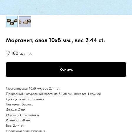
Морганит, овал 10х8 мм., вес 2,44 ct.
17 100
р.
/
1 pc
Купить
Морганит, овал 10х8 мм., вес 2,44 ct.
Природный, натуральный морганит. В наличии имеется 4 камней
Цена указана за 1 камень.
Тип камня: Берилл.
Форма: Овал
Огранка: Стандартная
Размер: 10х8 мм.
Вес: 2,44 ct.
Происхождение: Бразилия.