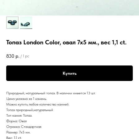
Топаз London Color, овал 7х5 мм., вес 1,1 ct.
830
р.
/
1 pc
Купить
Природный, натуральный топаз. В наличии имеется 13 шт.
Цена указана за 1 камень.
Можно купить любое количество камней.
Топаз природный,натуральный
Тип камня: Топаз.
Форма: Овал
Огранка: Стандартная
Размер: 7х5 мм.
Вес: 1,1 ct.