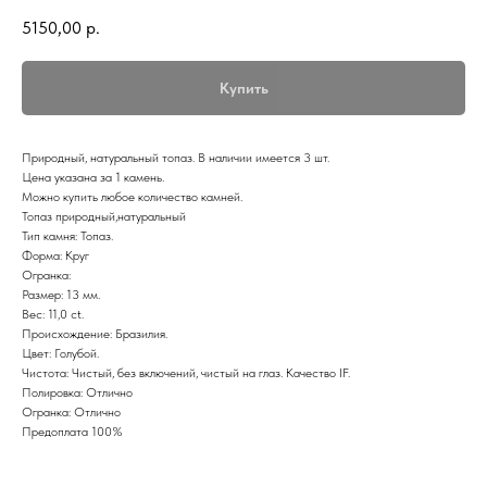
5150,00
р.
Купить
Природный, натуральный топаз. В наличии имеется 3 шт.
Цена указана за 1 камень.
Можно купить любое количество камней.
Топаз природный,натуральный
Тип камня: Топаз.
Форма: Круг
Огранка:
Размер: 13 мм.
Вес: 11,0 ct.
Происхождение: Бразилия.
Цвет: Голубой.
Чистота: Чистый, без включений, чистый на глаз. Качество IF.
Полировка: Отлично
Огранка: Отлично
Предоплата 100%