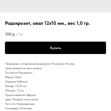
Родохрозит, овал 12х10 мм., вес 1,0 гр.
350
р.
/
1 pc
Купить
Природный, натуральный родохрозит. В наличии 45 штук.
Цена указана за один камень.
Тип камня: Родохрозит.
Форма: Овал
Огранка: Кабошон
Размер: 12х10 мм.
Общ.вес: 1,0 гр.
Происхождение: Африка.
Цвет: Розовый, полосчатый.
Чистота: Непрозрачный.
Полировка: Отличная.