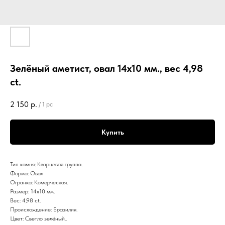
Зелёный аметист, овал 14х10 мм., вес 4,98
ct.
2 150
р.
/
1 pc
Купить
Тип камня: Кварцевая группа.
Форма: Овал
Огранка: Комерческая.
Размер: 14х10 мм.
Вес: 4,98 ct.
Происхождение: Бразилия.
Цвет: Светло зелёный..