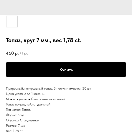
Топаз, круг 7 мм., вес 1,78 ct.
460
р.
/
1 pc
Купить
Природный, натуральный топаз. В наличии имеется 30 шт.
Цена указана за 1 камень.
Можно купить любое количество камней.
Топаз природный,натуральный
Тип камня: Топаз.
Форма: Круг
Огранка: Стандартная
Размер: 7 мм.
Вес: 1,78 ct.