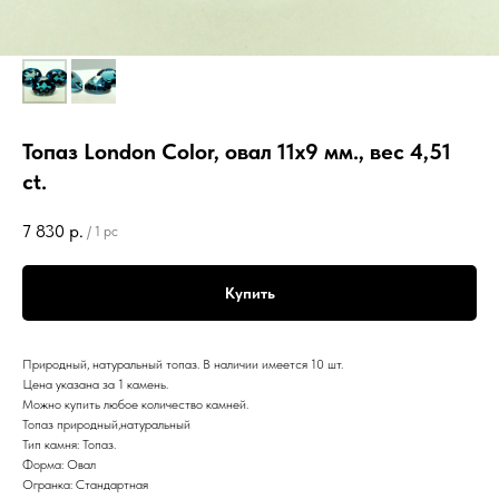
Топаз London Color, овал 11х9 мм., вес 4,51
ct.
7 830
р.
/
1 pc
Купить
Природный, натуральный топаз. В наличии имеется 10 шт.
Цена указана за 1 камень.
Можно купить любое количество камней.
Топаз природный,натуральный
Тип камня: Топаз.
Форма: Овал
Огранка: Стандартная