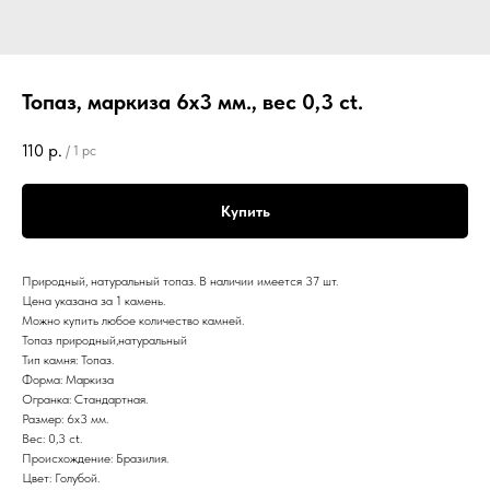
Топаз, маркиза 6х3 мм., вес 0,3 ct.
110
р.
/
1 pc
Купить
Природный, натуральный топаз. В наличии имеется 37 шт.
Цена указана за 1 камень.
Можно купить любое количество камней.
Топаз природный,натуральный
Тип камня: Топаз.
Форма: Маркиза
Огранка: Стандартная.
Размер: 6х3 мм.
Вес: 0,3 ct.
Происхождение: Бразилия.
Цвет: Голубой.